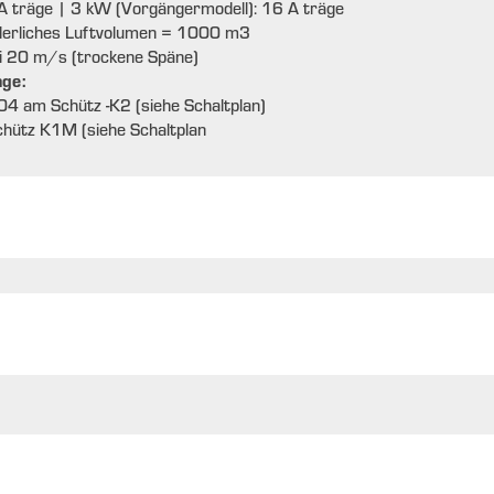
 A träge | 3 kW (Vorgängermodell): 16 A träge
derliches Luftvolumen = 1000 m3
i 20 m/s (trockene Späne)
age:
04 am Schütz -K2 (siehe Schaltplan)
chütz K1M (siehe Schaltplan