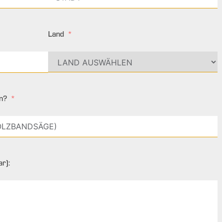
Land
n?
r):