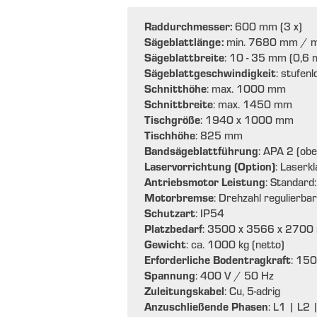
Raddurchmesser:
600 mm (3 x)
Sägeblattlänge:
min. 7680 mm / 
Sägeblattbreite
: 10 - 35 mm (0,6 
Sägeblattgeschwindigkeit
: stufen
Schnitthöhe
: max. 1000 mm
Schnittbreite
: max. 1450 mm
Tischgröße
: 1940 x 1000 mm
Tischhöhe
: 825 mm
Bandsägeblattführung
: APA 2 (obe
Laservorrichtung (Option)
: Laserk
Antriebsmotor Leistung
: Standard
Motorbremse
: Drehzahl regulierbar
Schutzart
: IP54
Platzbedarf
: 3500 x 3566 x 270
Gewicht
: ca. 1000 kg (netto)
Erforderliche Bodentragkraft
: 15
Spannung
: 400 V / 50 Hz
Zuleitungskabel
: Cu, 5-adrig
Anzuschließende Phasen
: L1 | L2 