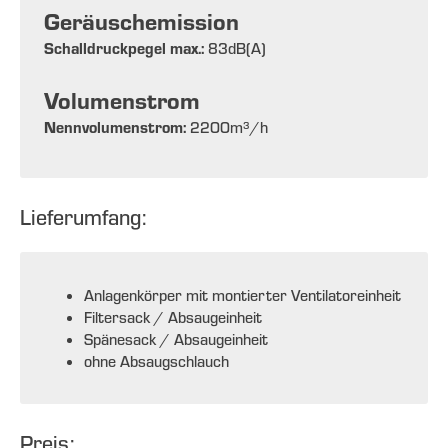
Geräuschemission
Schalldruckpegel max.:
83
dB(A)
Volumenstrom
Nennvolumenstrom:
2200
m³/h
Lieferumfang:
Anlagenkörper mit montierter Ventilatoreinheit
Filtersack / Absaugeinheit
Spänesack / Absaugeinheit
ohne Absaugschlauch
Preis: