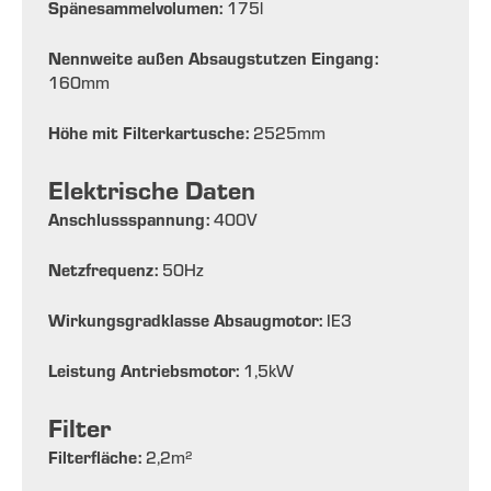
Spänesammelvolumen:
175
l
Nennweite außen Absaugstutzen Eingang:
160
mm
Höhe mit Filterkartusche:
2525
mm
Elektrische Daten
Anschlussspannung:
400
V
Netzfrequenz:
50
Hz
Wirkungsgradklasse Absaugmotor:
IE3
Leistung Antriebsmotor:
1,5
kW
Filter
Filterfläche:
2,2
m²