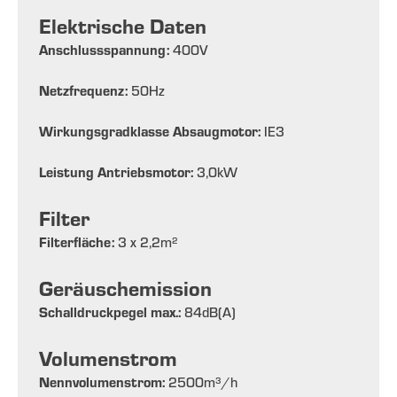
Elektrische Daten
Anschlussspannung:
400
V
Netzfrequenz:
50
Hz
Wirkungsgradklasse Absaugmotor:
IE3
Leistung Antriebsmotor:
3,0
kW
Filter
Filterfläche:
3 x 2,2
m²
Geräuschemission
Schalldruckpegel max.:
84
dB(A)
Volumenstrom
Nennvolumenstrom:
2500
m³/h