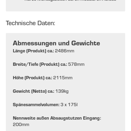
Technische Daten:
Abmessungen und Gewichte
Länge (Produkt) ca.:
2486
mm
Breite/Tiefe (Produkt) ca.:
578
mm
Höhe (Produkt) ca.:
2115
mm
Gewicht (Netto) ca.:
139
kg
Spänesammelvolumen:
3 x 175
l
Nennweite außen Absaugstutzen Eingang:
200
mm