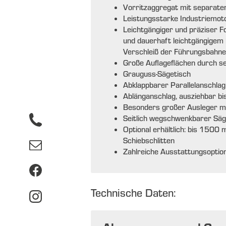
Vorritzaggregat mit separat
Leistungsstarke Industriemot
Leichtgängiger und präziser 
und dauerhaft leichtgängigem
Verschleiß der Führungsbahn
Große Auflageflächen durch s
Grauguss-Sägetisch
Abklappbarer Parallelanschlag
Ablänganschlag, ausziehbar b
Besonders großer Ausleger mi
Seitlich wegschwenkbarer Säg
Optional erhältlich: bis 150
Schiebschlitten
Zahlreiche Ausstattungsoption
Technische Daten: