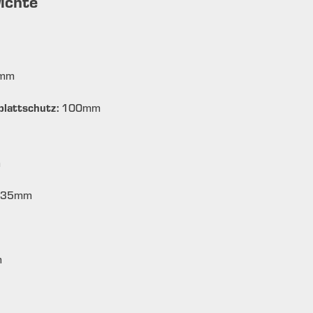
ichte
mm
lattschutz:
100
mm
m
35
mm
m