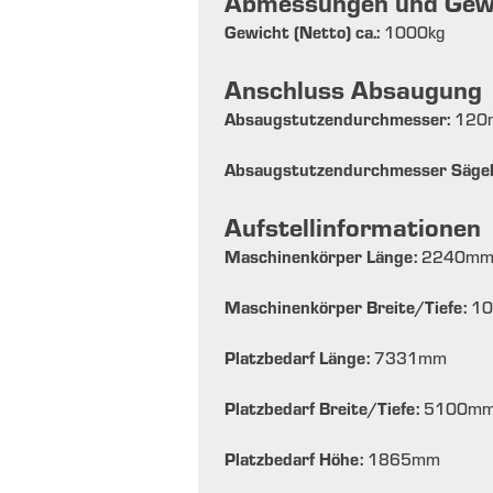
Abmessungen und Gew
Gewicht (Netto) ca.:
1000
kg
Anschluss Absaugung
Absaugstutzendurchmesser:
120
Absaugstutzendurchmesser Sägeb
Aufstellinformationen
Maschinenkörper Länge:
2240
m
Maschinenkörper Breite/Tiefe:
10
Platzbedarf Länge:
7331
mm
Platzbedarf Breite/Tiefe:
5100
m
Platzbedarf Höhe:
1865
mm