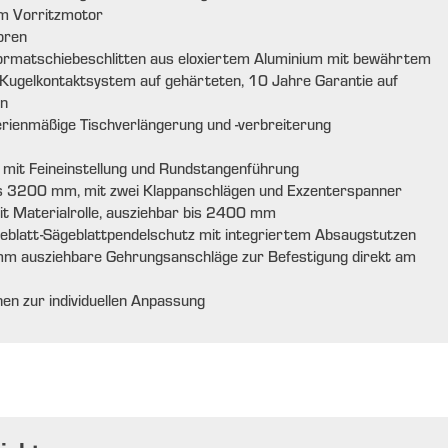
em Vorritzmotor
oren
Formatschiebeschlitten aus eloxiertem Aluminium mit bewährtem
 Kugelkontaktsystem auf gehärteten, 10 Jahre Garantie auf
en
erienmäßige Tischverlängerung und -verbreiterung
 mit Feineinstellung und Rundstangenführung
is 3200 mm, mit zwei Klappanschlägen und Exzenterspanner
t Materialrolle, ausziehbar bis 2400 mm
eblatt-Sägeblattpendelschutz mit integriertem Absaugstutzen
0 mm ausziehbare Gehrungsanschläge zur Befestigung direkt am
en zur individuellen Anpassung