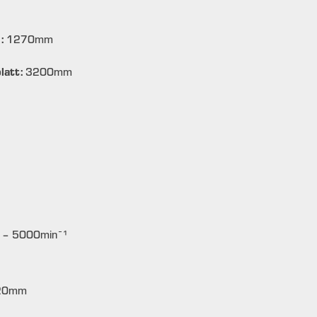
g:
1270
mm
latt:
3200
mm
 – 5000
min¯¹
20
mm