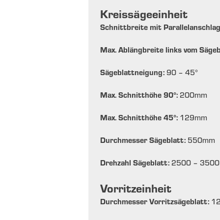
Kreissägeeinheit
Schnittbreite mit Parallelanschla
Max. Ablängbreite links vom Sägeb
Sägeblattneigung:
90 – 45
°
Max. Schnitthöhe 90°:
200
mm
Max. Schnitthöhe 45°:
129
mm
Durchmesser Sägeblatt:
550
mm
Drehzahl Sägeblatt:
2500 – 3500
Vorritzeinheit
Durchmesser Vorritzsägeblatt:
1