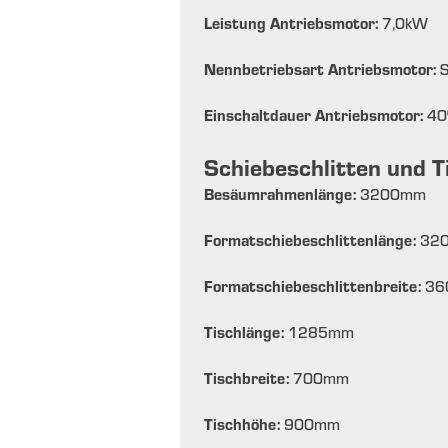
Leistung Antriebsmotor:
7,0
kW
Nennbetriebsart Antriebsmotor:
Einschaltdauer Antriebsmotor:
40
Schiebeschlitten und T
Besäumrahmenlänge:
3200
mm
Formatschiebeschlittenlänge:
32
Formatschiebeschlittenbreite:
36
Tischlänge:
1285
mm
Tischbreite:
700
mm
Tischhöhe:
900
mm