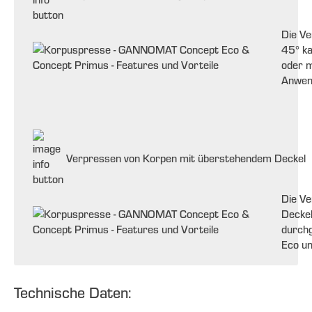
Die Ve
45° ka
oder m
Anwen
Verpressen von Korpen mit überstehendem Deckel
Die V
Deckel
durch
Eco u
Technische Daten: