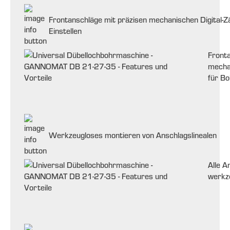
Frontanschläge mit präzisen mechanischen Digital-Z
Einstellen
Fronta
mecha
für Bo
Werkzeugloses montieren von Anschlagslinealen
Alle A
werkz