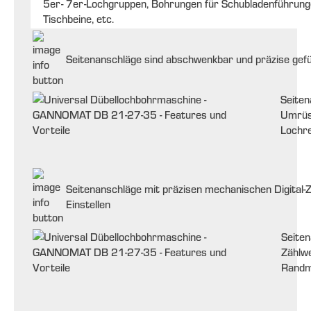
5er- 7er-Lochgruppen, Bohrungen für Schubladenführun
Tischbeine, etc.
Seitenanschläge sind abschwenkbar und präzise gef
Seiten
Umrüs
Lochr
Seitenanschläge mit präzisen mechanischen Digital-
Einstellen
Seiten
Zählwe
Randm