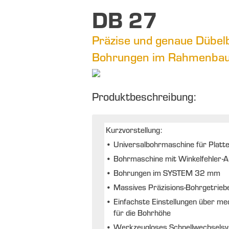
DB 27
Präzise und genaue Dübel
Bohrungen im Rahmenba
Produktbeschreibung:
Kurzvorstellung:
•
Universalbohrmaschine für Platt
•
Bohrmaschine mit Winkelfehler-
•
Bohrungen im SYSTEM 32 mm
•
Massives Präzisions-Bohrgetri
•
Einfachste Einstellungen über mec
für die Bohrhöhe
•
Werkzeugloses Schnellwechselsys