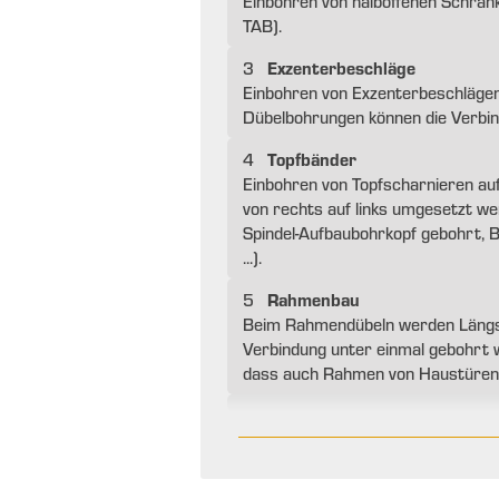
Einbohren von halboffenen Schrank
TAB).
Exzenterbeschläge
3
Einbohren von Exzenterbeschlägen (
Dübelbohrungen können die Verbin
Topfbänder
4
Einbohren von Topfscharnieren auf 
von rechts auf links umgesetzt wer
Spindel-Aufbaubohrkopf gebohrt, Bo
...).
Rahmenbau
5
Beim Rahmendübeln werden Längs- 
Verbindung unter einmal gebohrt 
dass auch Rahmen von Haustüren