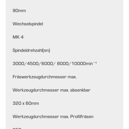
90
mm
Wechselspindel
MK 4
Spindeldrehzahl(en)
3000/4500/6000/ 8000/10000
min¯¹
Fräswerkzeugdurchmesser max.
Werkzeugdurchmesser max. absenkbar
320 x 60
mm
Werkzeugdurchmesser max. Profilfräsen