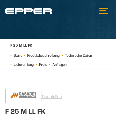
F 25 M LL FK
Start
Produktbeschreibung
Technische Daten
Lieferumfang
Preis
Anfragen
Tischfräse
F 25 M LL FK