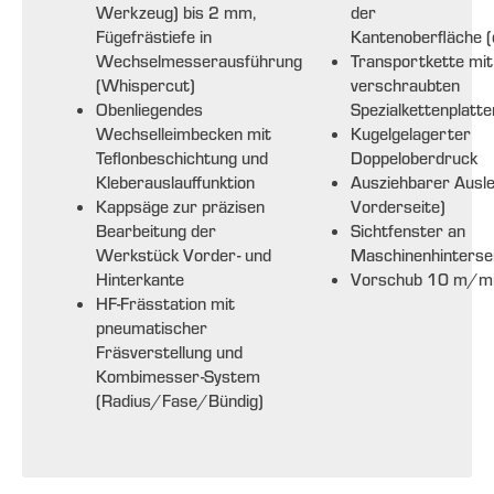
Werkzeug) bis 2 mm,
der
Fügefrästiefe in
Kantenoberfläche (
Wechselmesserausführung
Transportkette mit
(Whispercut)
verschraubten
Obenliegendes
Spezialkettenplatte
Wechselleimbecken mit
Kugelgelagerter
Teflonbeschichtung und
Doppeloberdruck
Kleberauslauffunktion
Ausziehbarer Ausle
Kappsäge zur präzisen
Vorderseite)
Bearbeitung der
Sichtfenster an
Werkstück Vorder- und
Maschinenhinterse
Hinterkante
Vorschub 10 m/m
HF-Frässtation mit
pneumatischer
Fräsverstellung und
Kombimesser-System
(Radius/Fase/Bündig)