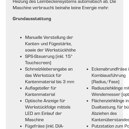
Heizung des Leimbeckensystems automatisch ab. Die
Maschine verbraucht beinahe keine Energie mehr.
Grundausstattung
Manuelle Verstellung der
Kanten- und Fügestärke,
sowie der Werkstückhöhe
SPS-Steuerung (inkl. 15“
Touchscreen)
Schmelzkleberangabe an
Eckenabrundfräse 
das Werkstück für
Kombiausführung
Kantenmaterial bis 3 mm
(Radius/Fase)
Auflageteller für
Radiusziehklinge mi
Kantenmaterial
Wendemesser (opti
Optische Anzeige für
Flächenziehklinge ink
Werkstückfolge mittels
Dualtastung, für b
LED am Einlauf der
Abziehen des
Maschine
Kantenüberstande
Fügefräse (inkl. DIA-
Putzstation zum Po