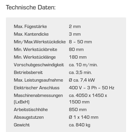
Technische Daten:
Max. Fügestärke
2 mm
Max. Kantendicke
3 mm
Min/Max.Werkstückdicke
8 – 50 mm
Min. Werkstückbreite
80 mm
Min. Werkstücklänge
180 mm
Vorschubgeschwindigkeit
ca. 10 m/min.
Betriebsbereit
ca. 3,5 min.
Max. Leistungsaufnahme
Ø ca. 7,4 kW
Elektrischer Anschluss
400 V – 3 Ph – 50 Hz
Maschinenabmessungen
ca. 4050 x 1450 x
(LxBxH)
1500 mm
Arbeitstischhöhe
850 mm
Absaugstutzen
Ø 1 x 140 mm
Gewicht
ca. 840 kg