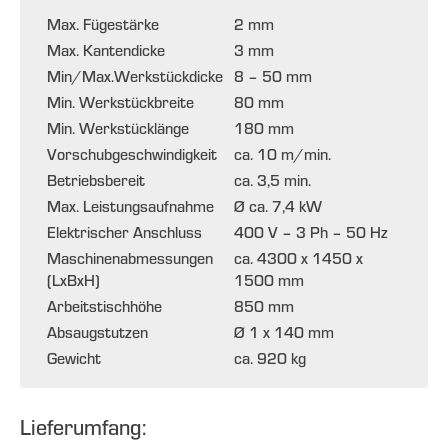
Max. Fügestärke
2 mm
Max. Kantendicke
3 mm
Min/Max.Werkstückdicke
8 – 50 mm
Min. Werkstückbreite
80 mm
Min. Werkstücklänge
180 mm
Vorschubgeschwindigkeit
ca. 10 m/min.
Betriebsbereit
ca. 3,5 min.
Max. Leistungsaufnahme
Ø ca. 7,4 kW
Elektrischer Anschluss
400 V – 3 Ph – 50 Hz
Maschinenabmessungen
ca. 4300 x 1450 x
(LxBxH)
1500 mm
Arbeitstischhöhe
850 mm
Absaugstutzen
Ø 1 x 140 mm
Gewicht
ca. 920 kg
Lieferumfang: