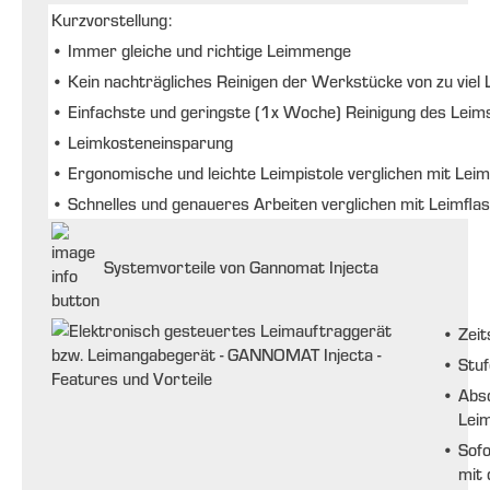
Kurzvorstellung:
•
Immer gleiche und richtige Leimmenge
•
Kein nachträgliches Reinigen der Werkstücke von zu viel 
•
Einfachste und geringste (1x Woche) Reinigung des Lei
•
Leimkosteneinsparung
•
Ergonomische und leichte Leimpistole verglichen mit Lei
•
Schnelles und genaueres Arbeiten verglichen mit Leimfla
Systemvorteile von Gannomat Injecta
•
Zeit
•
Stuf
•
Abs
Lei
•
Sofo
mit 