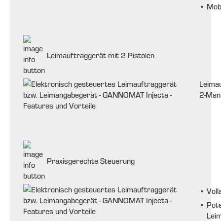
•
Mob
Leimauftraggerät mit 2 Pistolen
Leimau
2-Man
Praxisgerechte Steuerung
•
Voll
•
Pote
Lei