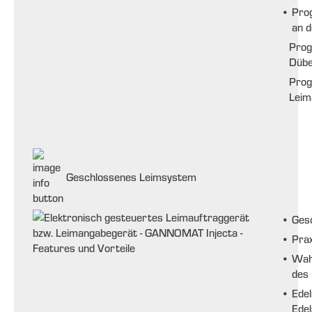
•
Pro
an d
Prog
Dübe
Prog
Leim
Geschlossenes Leimsystem
•
Ges
•
Pra
•
Wah
des
•
Edel
Edel