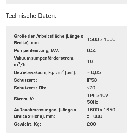
Technische Daten:
Größe der Arbeitsfläche (Länge x
1500 х 1500
Breite), mm:
Pumpenleistung, kW:
0.55
Vakuumpumpenförderstrom,
16
3
m
/h:
2
Betriebsvakuum, kg/сm
(bar):
– 0,85
Schutzart:
IP53
Schutzart:, Db:
<70
1Ph 240V
Strom, V:
50Hz
Außenabmessungen, (Länge x
1600 x 1650
Breite x Höhe), mm:
x 1000
Gewicht, Kg:
200