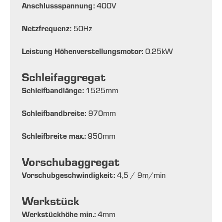
Anschlussspannung:
400
V
Netzfrequenz:
50
Hz
Leistung Höhenverstellungsmotor:
0.25
kW
Schleifaggregat
Schleifbandlänge:
1525
mm
Schleifbandbreite:
970
mm
Schleifbreite max.:
950
mm
Vorschubaggregat
Vorschubgeschwindigkeit:
4,5 / 9
m/min
Werkstück
Werkstückhöhe min.:
4
mm