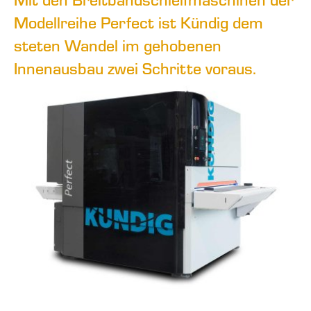
Modellreihe Perfect ist Kündig dem
steten Wandel im gehobenen
Innenausbau zwei Schritte voraus.