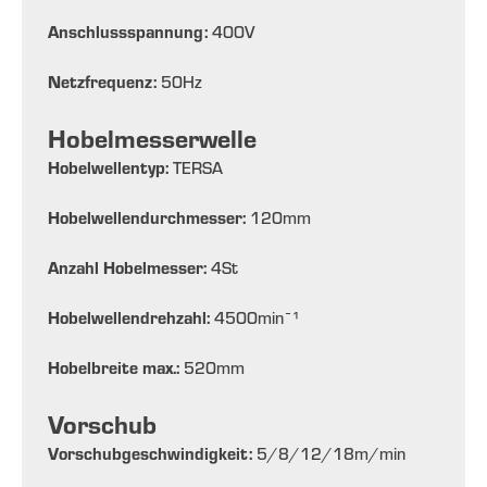
Anschlussspannung:
400
V
Netzfrequenz:
50
Hz
Hobelmesserwelle
Hobelwellentyp:
TERSA
Hobelwellendurchmesser:
120
mm
Anzahl Hobelmesser:
4
St
Hobelwellendrehzahl:
4500
min¯¹
Hobelbreite max.:
520
mm
Vorschub
Vorschubgeschwindigkeit:
5/8/12/18
m/min