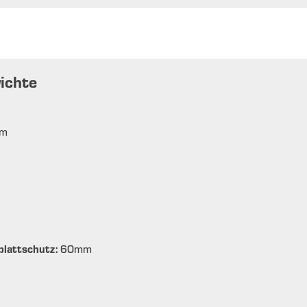
ichte
m
lattschutz:
60
mm