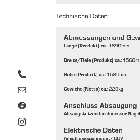
Technische Daten:
Abmessungen und Gew
Länge (Produkt) ca.:
1690
mm
Breite/Tiefe (Produkt) ca.:
1560
m
Höhe (Produkt) ca.:
1580
mm
Gewicht (Netto) ca.:
220
kg
Anschluss Absaugung
Absaugstutzendurchmesser Sägeb
Elektrische Daten
Anschlussspannung:
400
V