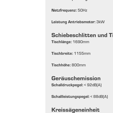
Netzfrequenz:
50
Hz
Leistung Antriebsmotor:
3
kW
Schiebeschlitten und T
Tischlänge:
1690
mm
Tischbreite:
1155
mm
Tischhöhe:
800
mm
Geräuschemission
Schalldruckpegel:
< 92
dB(A)
Schallleistungspegel:
< 88
dB(A)
Kreissägeneinheit