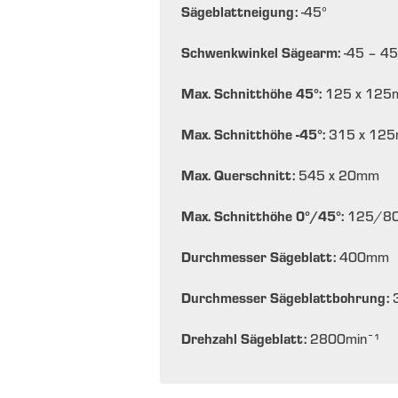
Sägeblattneigung:
-45
°
Schwenkwinkel Sägearm:
-45 – 45
Max. Schnitthöhe 45°:
125 x 125
Max. Schnitthöhe -45°:
315 x 125
Max. Querschnitt:
545 x 20
mm
Max. Schnitthöhe 0°/45°:
125/8
Durchmesser Sägeblatt:
400
mm
Durchmesser Sägeblattbohrung:
Drehzahl Sägeblatt:
2800
min¯¹