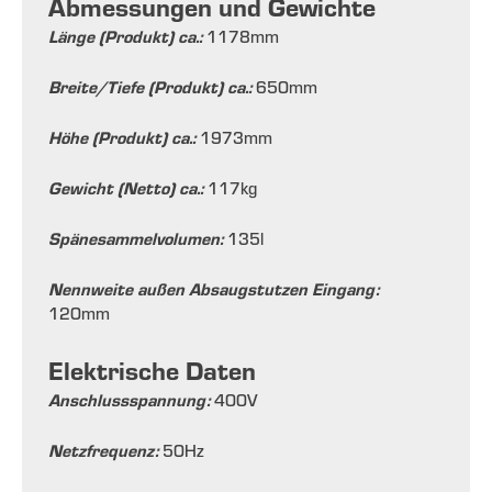
Abmessungen und Gewichte
Länge (Produkt) ca.:
1178
mm
Breite/Tiefe (Produkt) ca.:
650
mm
Höhe (Produkt) ca.:
1973
mm
Gewicht (Netto) ca.:
117
kg
Spänesammelvolumen:
135
l
Nennweite außen Absaugstutzen Eingang:
120
mm
Elektrische Daten
Anschlussspannung:
400
V
Netzfrequenz:
50
Hz