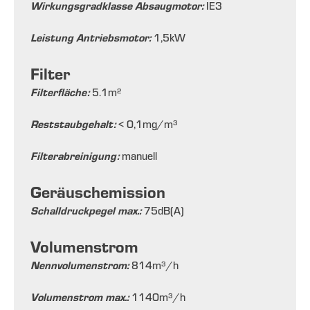
Wirkungsgradklasse Absaugmotor:
IE3
Leistung Antriebsmotor:
1,5
kW
Filter
Filterfläche:
5.1
m²
Reststaubgehalt:
< 0,1
mg/m³
Filterabreinigung:
manuell
Geräuschemission
Schalldruckpegel max.:
75
dB(A)
Volumenstrom
Nennvolumenstrom:
814
m³/h
Volumenstrom max.:
1140
m³/h