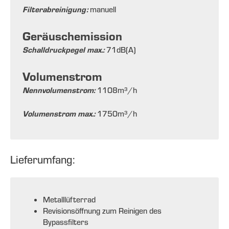
Filterabreinigung:
manuell
Geräuschemission
Schalldruckpegel max.:
71
dB(A)
Volumenstrom
Nennvolumenstrom:
1108
m³/h
Volumenstrom max.:
1750
m³/h
Lieferumfang:
Metalllüfterrad
Revisionsöffnung zum Reinigen des
Bypassfilters