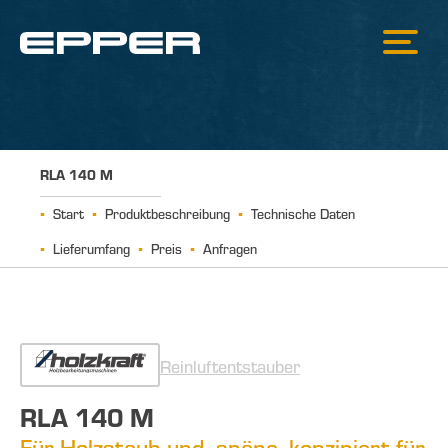
RLA 140 M
Start
Produktbeschreibung
Technische Daten
Lieferumfang
Preis
Anfragen
Reinluftentstauber
RLA 140 M
Für Holzstaub und -späne, konzipiert für