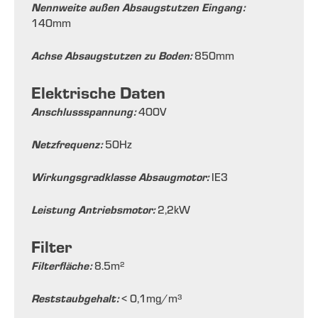
Nennweite außen Absaugstutzen Eingang:
140
mm
Achse Absaugstutzen zu Boden:
850
mm
Elektrische Daten
Anschlussspannung:
400
V
Netzfrequenz:
50
Hz
Wirkungsgradklasse Absaugmotor:
IE3
Leistung Antriebsmotor:
2,2
kW
Filter
Filterfläche:
8.5
m²
Reststaubgehalt:
< 0,1
mg/m³