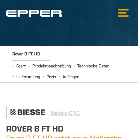
Rover B FT HD
Start
Produktbeschreibung
Technische Daten
Lieferumfang
Preis
Anfragen
Nesting-CNC
ROVER B FT HD
Rover B FT HD setzt neue Maßstäbe