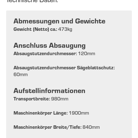
Abmessungen und Gewichte
Gewicht (Netto) ca.:
473
kg
Anschluss Absaugung
Absaugstutzendurchmesser:
120
mm
Absaugstutzendurchmesser Sägeblattschutz:
60
mm
Aufstellinformationen
Transportbreite:
980
mm
Maschinenkörper Länge:
1900
mm
Maschinenkörper Breite/Tiefe:
840
mm