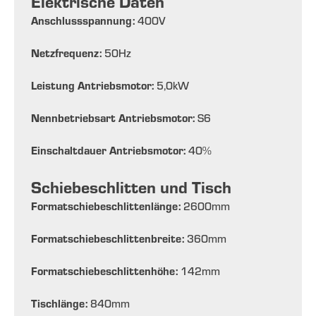
Elektrische Daten
Anschlussspannung:
400
V
Netzfrequenz:
50
Hz
Leistung Antriebsmotor:
5,0
kW
Nennbetriebsart Antriebsmotor:
S6
Einschaltdauer Antriebsmotor:
40
%
Schiebeschlitten und Tisch
Formatschiebeschlittenlänge:
2600
mm
Formatschiebeschlittenbreite:
360
mm
Formatschiebeschlittenhöhe:
142
mm
Tischlänge:
840
mm