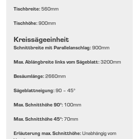
Tischbreite:
560
mm
Tischhöhe:
900
mm
Kreissägeeinheit
Schnittbreite mit Parallelanschlag:
900
mm
Max. Ablängbreite links vom Sägeblatt:
3200
mm
Besäumlänge:
2660
mm
Sägeblattneigung:
90 – 45
°
Max. Schnitthöhe 90°:
100
mm
Max. Schnitthöhe 45°:
70
mm
Erläuterung max. Schnitthöhe:
Unabhängig vom