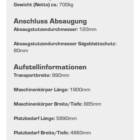
Gewicht (Netto) ca.:
700
kg
Anschluss Absaugung
Absaugstutzendurchmesser:
120
mm
Absaugstutzendurchmesser Sägeblattschutz:
80
mm
Aufstellinformationen
Transportbreite:
990
mm
Maschinenkörper Länge:
1900
mm
Maschinenkörper Breite/Tiefe:
885
mm
Platzbedarf Länge:
5890
mm
Platzbedarf Breite/Tiefe:
4860
mm