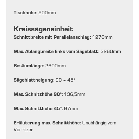
Tischhöhe:
900
mm
Kreissägeneinheit
Schnittbreite mit Parallelanschlag:
1270
mm
Max. Ablängbreite links vom Sägeblatt:
3260
mm
Besäumlänge:
2600
mm
Sägeblattneigung:
90 – 45
°
Max. Schnitthöhe 90°:
136,5
mm
Max. Schnitthöhe 45°.
97
mm
Erläuterung max. Schnitthöhe:
Unabhängig vom
Vorritzer