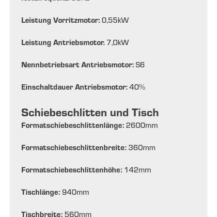
Leistung Vorritzmotor:
0,55
kW
Leistung Antriebsmotor.
7,0
kW
Nennbetriebsart Antriebsmotor:
S6
Einschaltdauer Antriebsmotor:
40
%
Schiebeschlitten und Tisch
Formatschiebeschlittenlänge:
2600
mm
Formatschiebeschlittenbreite:
360
mm
Formatschiebeschlittenhöhe:
142
mm
Tischlänge:
940
mm
Tischbreite:
560
mm