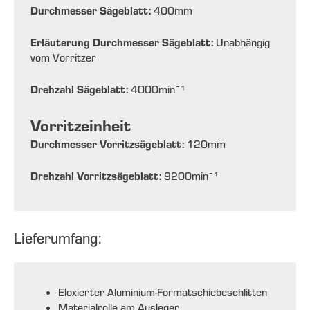
Durchmesser Sägeblatt:
400
mm
Erläuterung Durchmesser Sägeblatt:
Unabhängig
vom Vorritzer
Drehzahl Sägeblatt:
4000
min¯¹
Vorritzeinheit
Durchmesser Vorritzsägeblatt:
120
mm
Drehzahl Vorritzsägeblatt:
9200
min¯¹
Lieferumfang:
Eloxierter Aluminium-Formatschiebeschlitten
Materialrolle am Ausleger