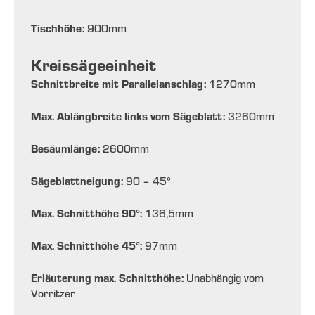
Tischhöhe:
900
mm
Kreissägeeinheit
Schnittbreite mit Parallelanschlag:
1270
mm
Max. Ablängbreite links vom Sägeblatt:
3260
mm
Besäumlänge:
2600
mm
Sägeblattneigung:
90 – 45
°
Max. Schnitthöhe 90°:
136,5
mm
Max. Schnitthöhe 45°:
97
mm
Erläuterung max. Schnitthöhe:
Unabhängig vom
Vorritzer