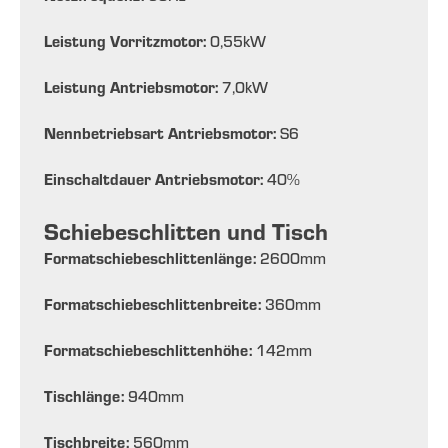
Leistung Vorritzmotor:
0,55
kW
Leistung Antriebsmotor:
7,0
kW
Nennbetriebsart Antriebsmotor:
S6
Einschaltdauer Antriebsmotor:
40
%
Schiebeschlitten und Tisch
Formatschiebeschlittenlänge:
2600
mm
Formatschiebeschlittenbreite:
360
mm
Formatschiebeschlittenhöhe:
142
mm
Tischlänge:
940
mm
Tischbreite:
560
mm