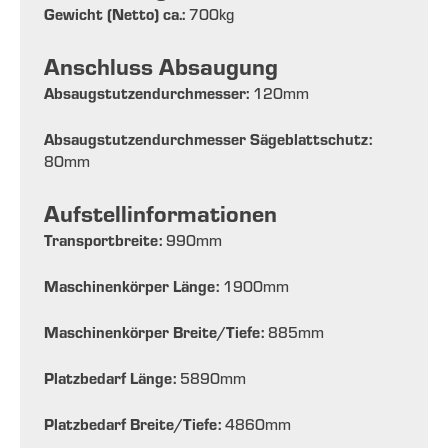
Gewicht (Netto) ca.:
700
kg
Anschluss Absaugung
Absaugstutzendurchmesser:
120
mm
Absaugstutzendurchmesser Sägeblattschutz:
80
mm
Aufstellinformationen
Transportbreite:
990
mm
Maschinenkörper Länge:
1900
mm
Maschinenkörper Breite/Tiefe:
885
mm
Platzbedarf Länge:
5890
mm
Platzbedarf Breite/Tiefe:
4860
mm