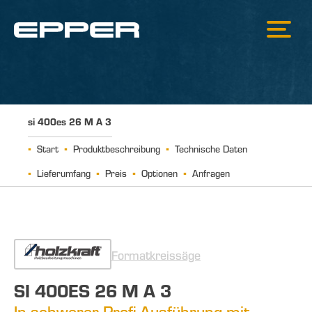
si 400es 26 M A 3
Start
Produktbeschreibung
Technische Daten
Lieferumfang
Preis
Optionen
Anfragen
Formatkreissäge
SI 400ES 26 M A 3
In schwerer Profi-Ausführung mit