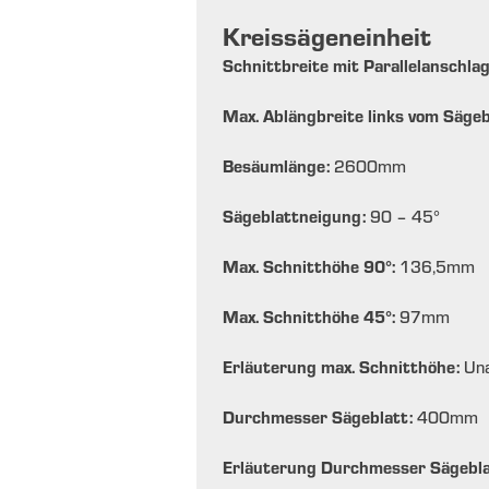
Kreissägeneinheit
Schnittbreite mit Parallelanschla
Max. Ablängbreite links vom Sägeb
Besäumlänge:
2600
mm
Sägeblattneigung:
90 – 45
°
Max. Schnitthöhe 90°:
136,5
mm
Max. Schnitthöhe 45°:
97
mm
Erläuterung max. Schnitthöhe:
Una
Durchmesser Sägeblatt:
400
mm
Erläuterung Durchmesser Sägebl