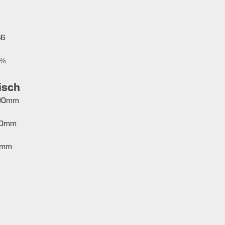
S6
%
isch
00
mm
0
mm
mm