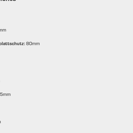
mm
lattschutz:
80
mm
m
5
mm
m