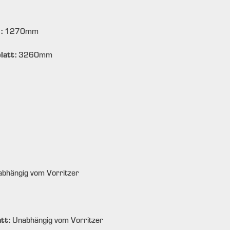
g:
1270
mm
latt:
3260
mm
bhängig vom Vorritzer
att:
Unabhängig vom Vorritzer