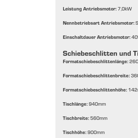
Leistung Antriebsmotor:
7,0
kW
Nennbetriebsart Antriebsmotor:
Einschaltdauer Antriebsmotor:
40
Schiebeschlitten und T
Formatschiebeschlittenlänge:
26
Formatschiebeschlittenbreite:
36
Formatschiebeschlittenhöhe:
142
Tischlänge:
940
mm
Tischbreite:
560
mm
Tischhöhe:
900
mm