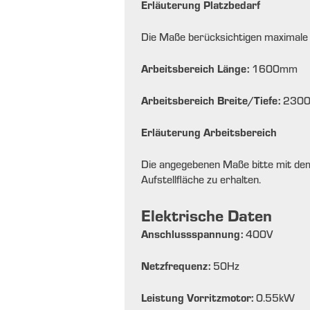
Erläuterung Platzbedarf
Die Maße berücksichtigen maximale
Arbeitsbereich Länge:
1600
mm
Arbeitsbereich Breite/Tiefe:
230
Erläuterung Arbeitsbereich
Die angegebenen Maße bitte mit dem
Aufstellfläche zu erhalten.
Elektrische Daten
Anschlussspannung:
400
V
Netzfrequenz:
50
Hz
Leistung Vorritzmotor:
0.55
kW