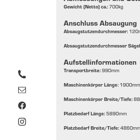
Gewicht (Netto) ca.:
700
kg
Anschluss Absaugung
Absaugstutzendurchmesser:
120
Absaugstutzendurchmesser Sägeb
Aufstellinformationen
Transportbreite:
990
mm
Maschinenkörper Länge:
1900
m
Maschinenkörper Breite/Tiefe:
88
Platzbedarf Länge:
5890
mm
Platzbedarf Breite/Tiefe:
4860
m