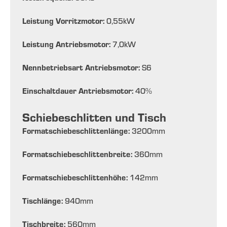
Leistung Vorritzmotor:
0,55
kW
Leistung Antriebsmotor:
7,0
kW
Nennbetriebsart Antriebsmotor:
S6
Einschaltdauer Antriebsmotor:
40
%
Schiebeschlitten und Tisch
Formatschiebeschlittenlänge:
3200
mm
Formatschiebeschlittenbreite:
360
mm
Formatschiebeschlittenhöhe:
142
mm
Tischlänge:
940
mm
Tischbreite:
560
mm