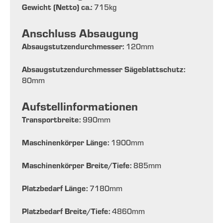
Gewicht (Netto) ca.:
715
kg
Anschluss Absaugung
Absaugstutzendurchmesser:
120
mm
Absaugstutzendurchmesser Sägeblattschutz:
80
mm
Aufstellinformationen
Transportbreite:
990
mm
Maschinenkörper Länge:
1900
mm
Maschinenkörper Breite/Tiefe:
885
mm
Platzbedarf Länge:
7180
mm
Platzbedarf Breite/Tiefe:
4860
mm