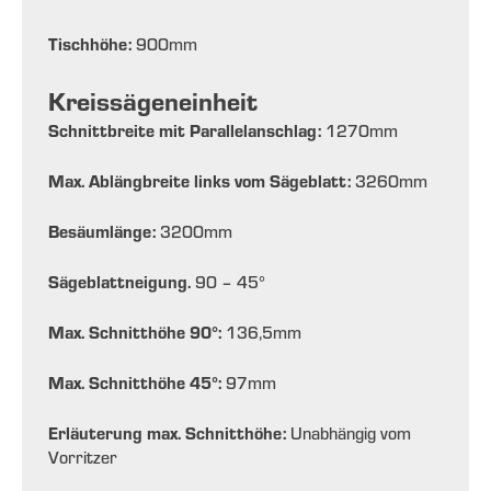
Tischhöhe:
900
mm
Kreissägeneinheit
Schnittbreite mit Parallelanschlag:
1270
mm
Max. Ablängbreite links vom Sägeblatt:
3260
mm
Besäumlänge:
3200
mm
Sägeblattneigung.
90 – 45
°
Max. Schnitthöhe 90°:
136,5
mm
Max. Schnitthöhe 45°:
97
mm
Erläuterung max. Schnitthöhe:
Unabhängig vom
Vorritzer