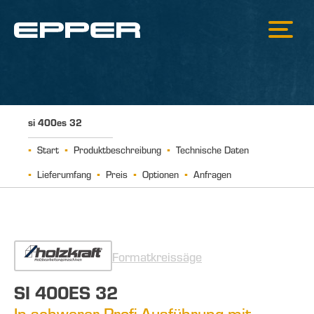
si 400es 32
Start
Produktbeschreibung
Technische Daten
Lieferumfang
Preis
Optionen
Anfragen
Formatkreissäge
SI 400ES 32
In schwerer Profi-Ausführung mit