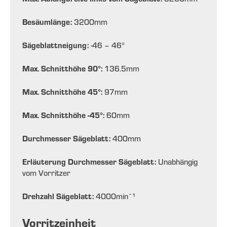
Besäumlänge:
3200
mm
Sägeblattneigung:
-46 – 46
°
Max. Schnitthöhe 90°:
136.5
mm
Max. Schnitthöhe 45°:
97
mm
Max. Schnitthöhe -45°:
60
mm
Durchmesser Sägeblatt:
400
mm
Erläuterung Durchmesser Sägeblatt:
Unabhängig
vom Vorritzer
Drehzahl Sägeblatt:
4000
min¯¹
Vorritzeinheit