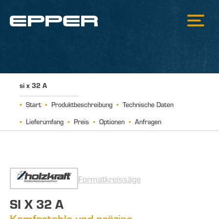
si x 32 A
Start
Produktbeschreibung
Technische Daten
Lieferumfang
Preis
Optionen
Anfragen
Formatkreissäge
SI X 32 A
Komfortable und präzise