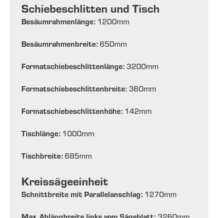
Schiebeschlitten und Tisch
Besäumrahmenlänge:
1200
mm
Besäumrahmenbreite:
650
mm
Formatschiebeschlittenlänge:
3200
mm
Formatschiebeschlittenbreite:
360
mm
Formatschiebeschlittenhöhe:
142
mm
Tischlänge:
1000
mm
Tischbreite:
685
mm
Kreissägeeinheit
Schnittbreite mit Parallelanschlag:
1270
mm
Max. Ablängbreite links vom Sägeblatt:
3260
mm