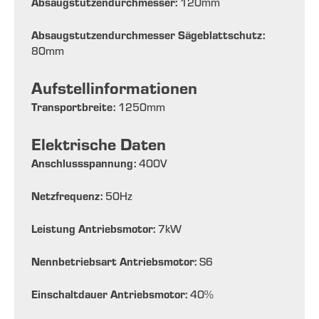
Absaugstutzendurchmesser:
120
mm
Absaugstutzendurchmesser Sägeblattschutz:
80
mm
Aufstellinformationen
Transportbreite:
1250
mm
Elektrische Daten
Anschlussspannung:
400
V
Netzfrequenz:
50
Hz
Leistung Antriebsmotor:
7
kW
Nennbetriebsart Antriebsmotor:
S6
Einschaltdauer Antriebsmotor:
40
%