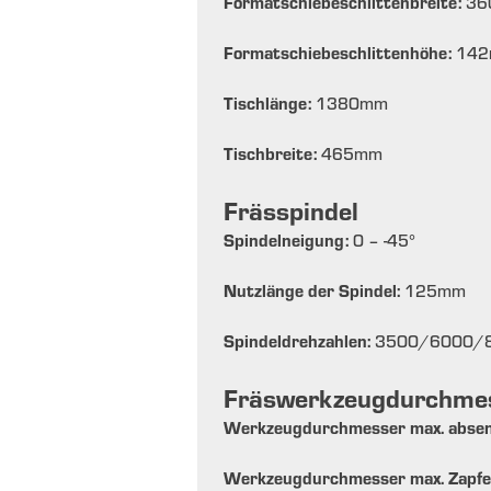
Formatschiebeschlittenbreite:
36
Formatschiebeschlittenhöhe:
142
Tischlänge:
1380
mm
Tischbreite:
465
mm
Frässpindel
Spindelneigung:
0 – -45
°
Nutzlänge der Spindel:
125
mm
Spindeldrehzahlen:
3500/6000/
Fräswerkzeugdurchme
Werkzeugdurchmesser max. abse
Werkzeugdurchmesser max. Zapfe