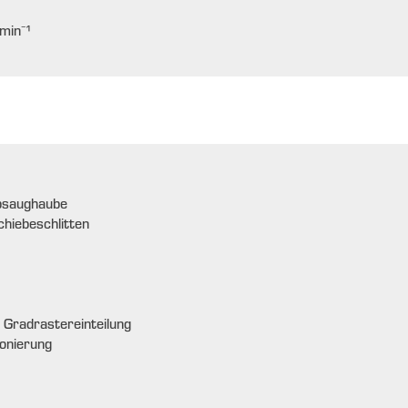
min⁻¹
Absaughaube
hiebeschlitten
 Gradrastereinteilung
ionierung