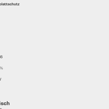
lattschutz
S6
%
W
isch