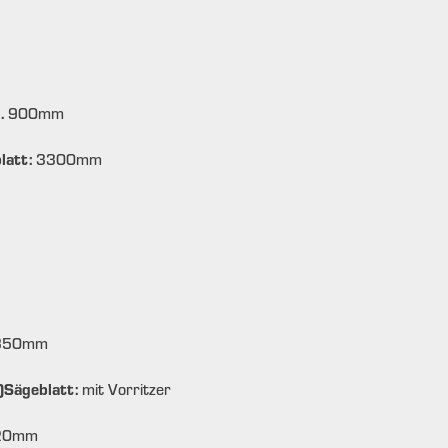
g.
900
mm
latt:
3300
mm
350
mm
)Sägeblatt:
mit Vorritzer
20
mm