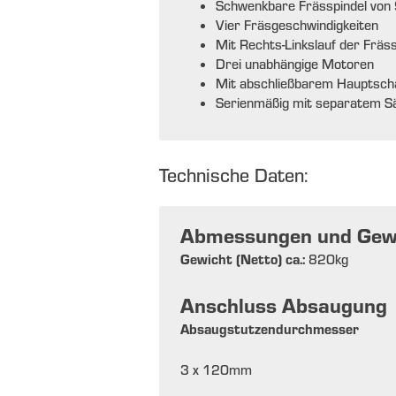
Schwenkbare Frässpindel von 9
Vier Fräsgeschwindigkeiten
Mit Rechts-Linkslauf der Fräss
Drei unabhängige Motoren
Mit abschließbarem Hauptscha
Serienmäßig mit separatem Sä
Technische Daten:
Abmessungen und Gew
Gewicht (Netto) ca.:
820
kg
Anschluss Absaugung
Absaugstutzendurchmesser
3 x 120
mm