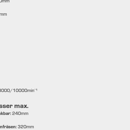
0
mm
mm
8000/10000
min⁻¹
sser max.
nkbar:
240
mm
nfräsen:
320
mm