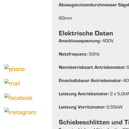
Absaugstutzendurchmesser Sägeb
80
mm
Elektrische Daten
Anschlussspannung:
400
V
Netzfrequenz:
50
Hz
Nennbetriebsart Antriebsmotor:
Einschaltdauer Antriebsmotor:
40
Leistung Antriebsmotor:
2 x 5,0
k
Leistung Vorritzmotor:
0.55
kW
Schiebeschlitten und T