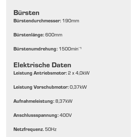
Bürsten
Bürstendurchmesser:
190
mm
Bürstenlänge:
600
mm
Bürstenumdrehung:
1500
min⁻¹
Elektrische Daten
Leistung Antriebsmotor:
2 x 4,0
kW
Leistung Vorschubmotor:
0,37
kW
Aufnahmeleistung:
8,37
kW
Anschlussspannung:
400
V
Netzfrequenz.
50
Hz