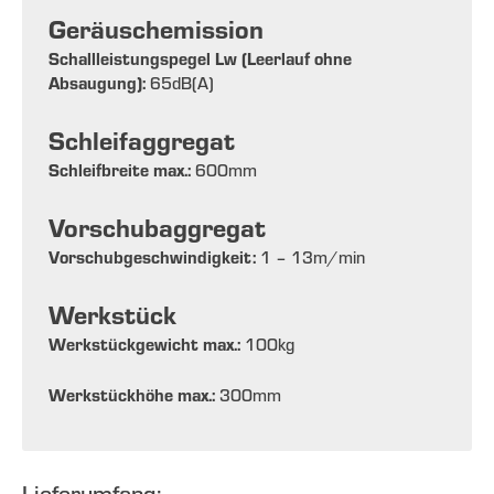
Geräuschemission
Schallleistungspegel Lw (Leerlauf ohne
Absaugung):
65
dB(A)
Schleifaggregat
Schleifbreite max.:
600
mm
Vorschubaggregat
Vorschubgeschwindigkeit:
1 – 13
m/min
Werkstück
Werkstückgewicht max.:
100
kg
Werkstückhöhe max.:
300
mm