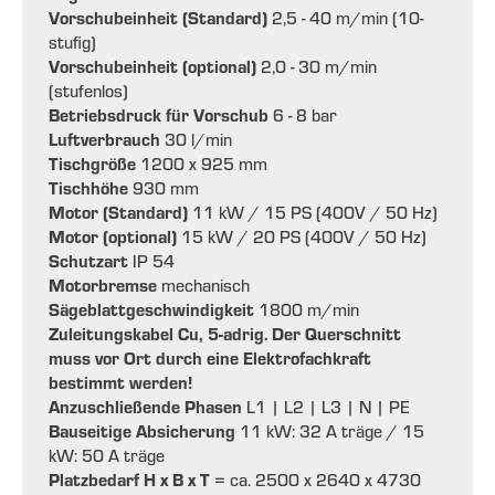
Vorschubeinheit (Standard)
2,5 - 40 m/min (10-
stufig)
Vorschubeinheit (optional)
2,0 - 30 m/min
(stufenlos)
Betriebsdruck für Vorschub
6 - 8 bar
Luftverbrauch
30 l/min
Tischgröße
1200 x 925 mm
Tischhöhe
930 mm
Motor (Standard)
11 kW / 15 PS (400V / 50 Hz)
Motor (optional)
15 kW / 20 PS (400V / 50 Hz)
Schutzart
IP 54
Motorbremse
mechanisch
Sägeblattgeschwindigkeit
1800 m/min
Zuleitungskabel Cu, 5-adrig. Der Querschnitt
muss vor Ort durch eine Elektrofachkraft
bestimmt werden!
Anzuschließende Phasen
L1 | L2 | L3 | N | PE
Bauseitige Absicherung
11 kW: 32 A träge / 15
kW: 50 A träge
Platzbedarf H x B x T
= ca. 2500 x 2640 x 4730