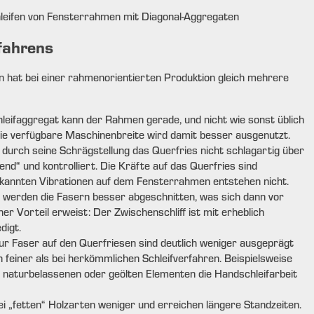
rfahrens
n hat bei einer rahmenorientierten Produktion gleich mehrere
leifaggregat kann der Rahmen gerade, und nicht wie sonst üblich
ie verfügbare Maschinenbreite wird damit besser ausgenutzt.
 durch seine Schrägstellung das Querfries nicht schlagartig über
end“ und kontrolliert. Die Kräfte auf das Querfries sind
ekannten Vibrationen auf dem Fensterrahmen entstehen nicht.
 werden die Fasern besser abgeschnitten, was sich dann vor
her Vorteil erweist: Der Zwischenschliff ist mit erheblich
digt.
ur Faser auf den Querfriesen sind deutlich weniger ausgeprägt
 feiner als bei herkömmlichen Schleifverfahren. Beispielsweise
ig naturbelassenen oder geölten Elementen die Handschleifarbeit
ei „fetten“ Holzarten weniger und erreichen längere Standzeiten.