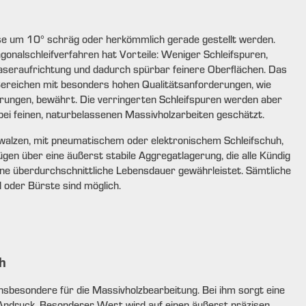
se um 10° schräg oder herkömmlich gerade gestellt werden.
agonalschleifverfahren hat Vorteile: Weniger Schleifspuren,
aseraufrichtung und dadurch spürbar feinere Oberflächen. Das
 Bereichen mit besonders hohen Qualitätsanforderungen, wie
erungen, bewährt. Die verringerten Schleifspuren werden aber
bei feinen, naturbelassenen Massivholzarbeiten geschätzt.
rwalzen, mit pneumatischem oder elektronischem Schleifschuh,
ügen über eine äußerst stabile Aggregatlagerung, die alle Kündig
ine überdurchschnittliche Lebensdauer gewährleistet. Sämtliche
 oder Bürste sind möglich.
h
nsbesondere für die Massivholzbearbeitung. Bei ihm sorgt eine
ndruck. Besonderer Wert wird auf einen äußerst präzisen