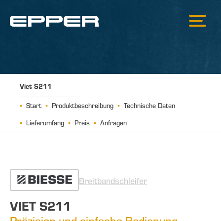
Viet S211
Start
Produktbeschreibung
Technische Daten
Lieferumfang
Preis
Anfragen
Breitbandschleifer
VIET S211
Präzision und einfache Bedienung