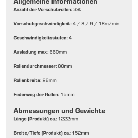
Allgemeine Informationen
Anzahl der Vorschubrollen:
3
St
Vorschubgeschwindigkeit:
4 / 8 / 9 / 18
m/min
Geschwindigkeitsstufen:
4
Ausladung max.:
660
mm
Rollendurchmesser:
80
mm
Rollenbreite:
28
mm
Federweg der Rollen:
15
mm
Abmessungen und Gewichte
Länge (Produkt) ca.:
1222
mm
Breite/Tiefe (Produkt) ca.:
152
mm