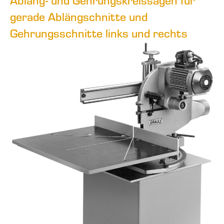
Abläng- und Gehrungskreissägen für
gerade Ablängschnitte und
Gehrungsschnitte links und rechts