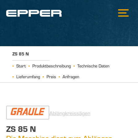
ZS 85 N
Start
Produktbeschreibung
Technische Daten
Lieferumfang
Preis
Anfragen
Ablängkreissägen
ZS 85 N