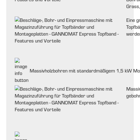
Grass, 
Eine g
Topfbä
werde
Massivholzbohren mit standardmäßigem 1,5 kW Mo
Massiv
geboh