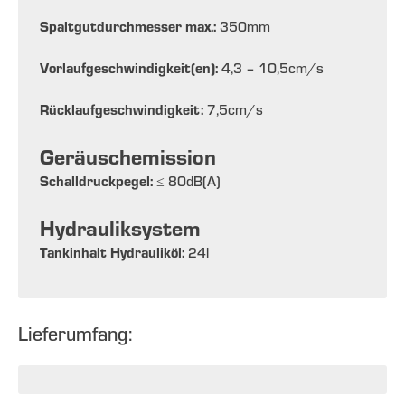
Spaltgutdurchmesser max.:
350
mm
Vorlaufgeschwindigkeit(en):
4,3 – 10,5
cm/s
Rücklaufgeschwindigkeit:
7,5
cm/s
Geräuschemission
Schalldruckpegel:
≤ 80
dB(A)
Hydrauliksystem
Tankinhalt Hydrauliköl:
24
l
Lieferumfang: