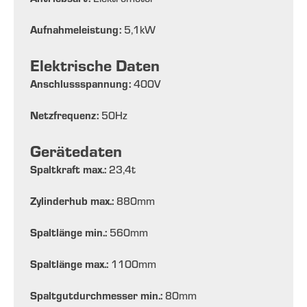
Aufnahmeleistung:
5,1
kW
Elektrische Daten
Anschlussspannung:
400
V
Netzfrequenz:
50
Hz
Gerätedaten
Spaltkraft max.:
23,4
t
Zylinderhub max.:
880
mm
Spaltlänge min.:
560
mm
Spaltlänge max.:
1100
mm
Spaltgutdurchmesser min.:
80
mm