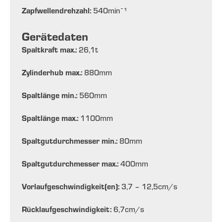
Zapfwellendrehzahl:
540
min¯¹
Gerätedaten
Spaltkraft max.:
26,1
t
Zylinderhub max.:
880
mm
Spaltlänge min.:
560
mm
Spaltlänge max.:
1100
mm
Spaltgutdurchmesser min.:
80
mm
Spaltgutdurchmesser max.:
400
mm
Vorlaufgeschwindigkeit(en):
3,7 – 12,5
cm/s
Rücklaufgeschwindigkeit:
6,7
cm/s