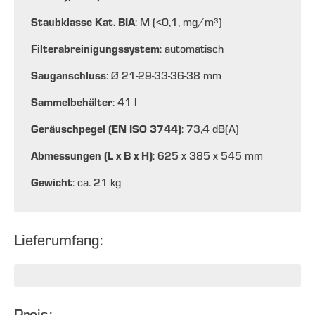
Staubklasse Kat. BIA
: M (<0,1, mg/m³)
Filterabreinigungssystem
: automatisch
Sauganschluss
: Ø 21-29-33-36-38 mm
Sammelbehälter
: 41 l
Geräuschpegel (EN ISO 3744)
: 73,4 dB(A)
Abmessungen (L x B x H)
: 625 x 385 x 545 mm
Gewicht
: ca. 21 kg
Lieferumfang:
Preis: