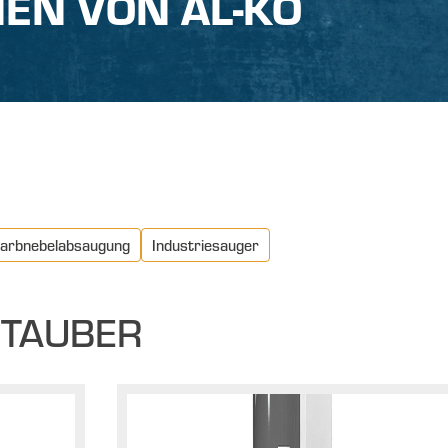
EN VON AL-KO
arbnebelabsaugung
Industriesauger
STAUBER