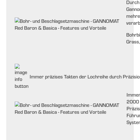
Durch 
Ganno
mehrer
verarb
Bohrbi
Grass, 
Immer präzises Takten der Lochreihe durch Präzisio
Immer 
2000 
Präzis
Führu
Syste