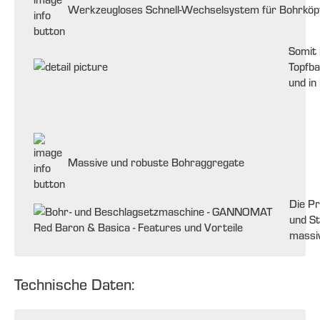
Werkzeugloses Schnell-Wechselsystem für Bohrköpfe
Somit 
Topfb
und in
Massive und robuste Bohraggregate
Die Pr
und St
massi
Technische Daten: