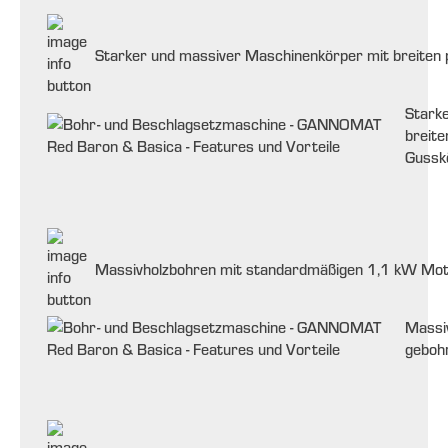
Starker und massiver Maschinenkörper mit breiten 
Stark
breite
Gussk
Massivholzbohren mit standardmäßigen 1,1 kW Mo
Massiv
geboh