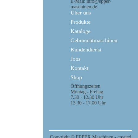
E-Mail: info@epper-
maschinen.de
Über uns
Produkte
Kataloge
Gebrauchtmaschinen
Kundendienst
Jobs
Kontakt
Shop
Öffnungszeiten
Montag - Freitag
7.30 - 12.30 Uhr
13.30 - 17.00 Uhr
Copyright © EPPER Maschinen - created