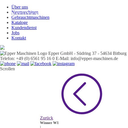
Über uns
Neumaschinen
KATALOGE
NEUMASCHINEN
GEBRAUC
Gebrauchtmaschinen
Kataloge
Kundendienst
Jobs
Kontakt
Epper GmbH - Südring 37 - 54634 Bitburg
Telefon: +49 (0) 6561 95 16 0
E-Mail: info@epper-maschinen.de
Scrollen
Zurück
Winner W1
|