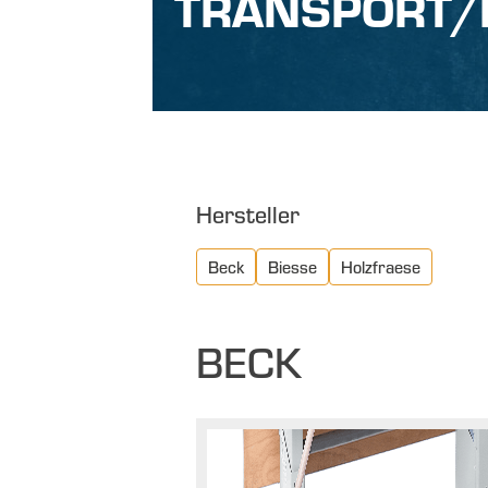
TRANSPORT/
Hersteller
Beck
Biesse
Holzfraese
BECK