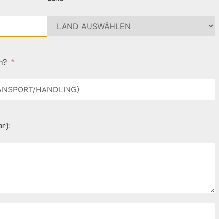
n?
r):