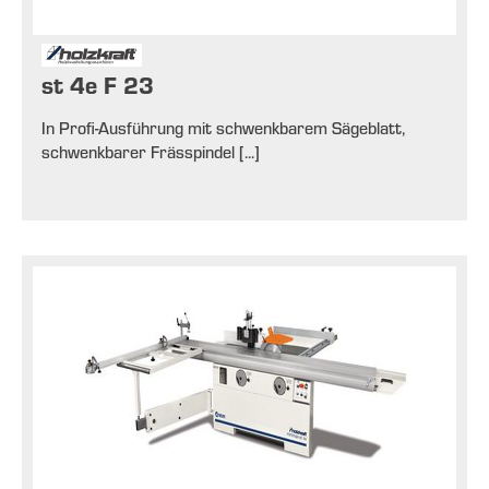
st 4e F 23
In Profi-Ausführung mit schwenkbarem Sägeblatt,
schwenkbarer Frässpindel [...]