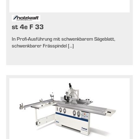
st 4e F 33
In Profi-Ausführung mit schwenkbarem Sägeblatt,
schwenkbarer Frässpindel [...]