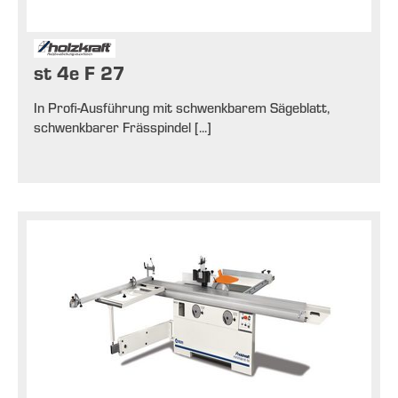
st 4e F 27
In Profi-Ausführung mit schwenkbarem Sägeblatt,
schwenkbarer Frässpindel [...]