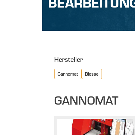
BEARBEITUN
Hersteller
Gannomat
Biesse
GANNOMAT